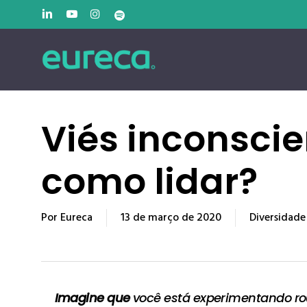
Pular
linkedin
youtube
instagram
spotify
para
o
conteúdo
principal
Viés inconscie
como lidar?
Por
Eureca
13 de março de 2020
Diversidade
Imagine que
você está experimentando rou