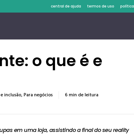
central de ajuda
termos de uso
polític
nte: o que é e
 e inclusão
,
Para negócios
6 min de leitura
pas em uma loja, assistindo a final do seu reality