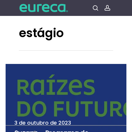
Pular
para
procura
conta
o
conteúdo
estágio
principal
3 de outubro de 2023