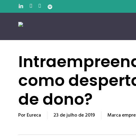
Pular
linkedin
youtube
instagram
spotify
para
o
conteúdo
principal
Intraempreen
como desperta
de dono?
Por
Eureca
23 de julho de 2019
Marca empre