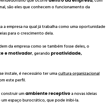
eendedorismo que ocorre
dentro da empresa
, com
Afinal, são eles que conhecem o funcionamento da
a a empresa na qual já trabalha como uma oportunidade
eias para o crescimento dela.
idem da empresa como se também fosse deles, o
te e motivador
, gerando
proatividade,
 instale, é necessário ter uma
cultura organizacional
m este perfil.
 construir um
ambiente receptivo
a novas ideias
 um espaço burocrático, que pode inibi-la.