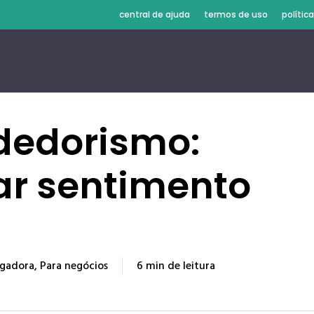
central de ajuda
termos de uso
polític
dedorismo:
r sentimento
gadora
,
Para negócios
6 min de leitura