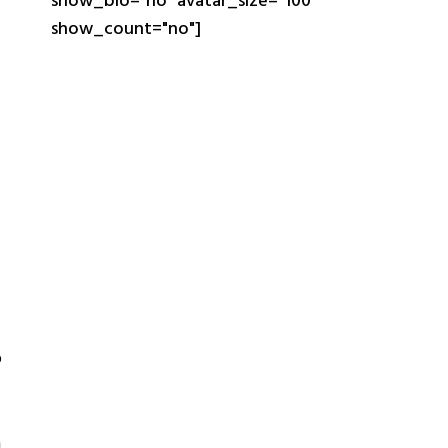
show_bio="no" avatar_size="100"
show_count="no"]
o
m