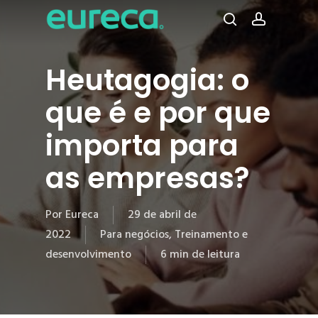
Pular
para
procura
conta
o
conteúdo
Heutagogia: o
principal
que é e por que
importa para
as empresas?
Por
Eureca
29 de abril de
2022
Para negócios
,
Treinamento e
desenvolvimento
6 min de leitura