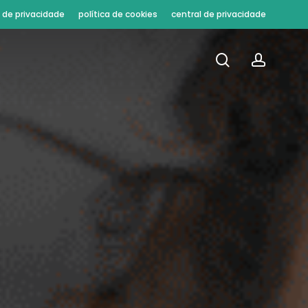
a de privacidade
política de cookies
central de privacidade
procura
conta