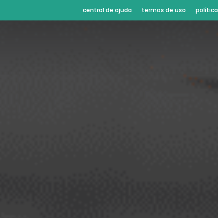
central de ajuda
termos de uso
polític