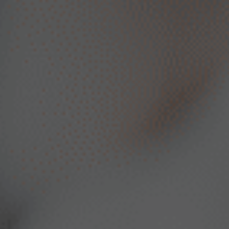
Por
Eureca
Para neg