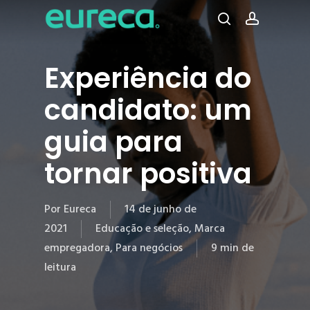
Pular
para
procura
conta
o
conteúdo
Experiência do
principal
candidato: um
guia para
tornar positiva
Por
Eureca
14 de junho de
2021
Educação e seleção
,
Marca
empregadora
,
Para negócios
9 min de
leitura