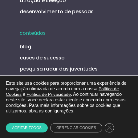
atração e seleção
desenvolvimento de pessoas
conteúdos
blog
cases de sucesso
pesquisa radar das juventudes
talks
Este site usa cookies para proporcionar uma experiência de
navegação otimizada de acordo com a nossa
Política de
e-books
Cookies
e
Política de Privacidade
. Ao continuar navegando
neste site, você declara estar ciente e concorda com essas
ferramentas
condições. Para mais informações sobre os cookies que
utilizamos, abra as configurações.
podcast eureca
youtube eureca
Close GDPR C
ACEITAR TODOS
GERENCIAR COOKIES
curadoria para empresas