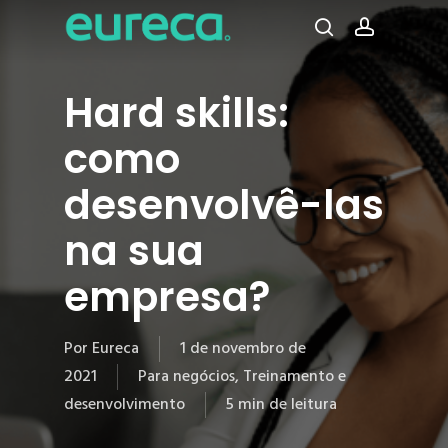
Pular
para
procura
conta
o
conteúdo
Hard skills:
principal
como
desenvolvê-las
na sua
empresa?
Por
Eureca
1 de novembro de
2021
Para negócios
,
Treinamento e
desenvolvimento
5 min de leitura