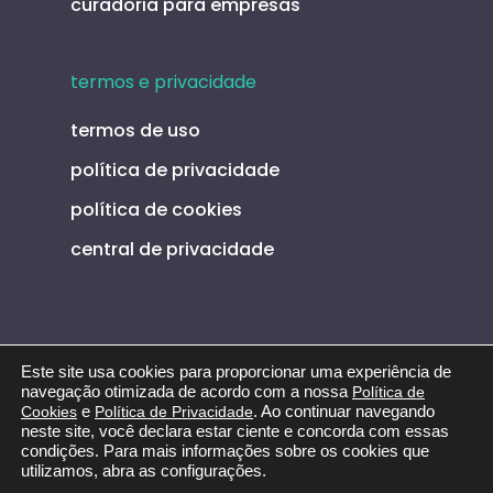
curadoria para empresas
termos e privacidade
termos de uso
política de privacidade
política de cookies
central de privacidade
Este site usa cookies para proporcionar uma experiência de
navegação otimizada de acordo com a nossa
Política de
© 2026 Eureca. Todos os direitos reservados CNPJ:
Cookies
e
Política de Privacidade
. Ao continuar navegando
09.470.070/0001-88 | Site desenvolvido por
neste site, você declara estar ciente e concorda com essas
Consultoria Foka
condições. Para mais informações sobre os cookies que
utilizamos, abra as configurações.