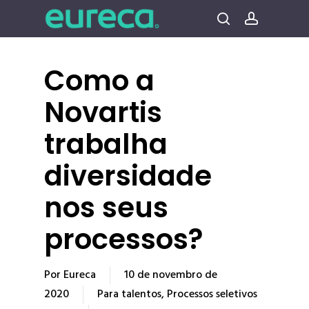
Pular
para
procura
conta
o
conteúdo
Como a
principal
Novartis
trabalha
diversidade
nos seus
processos?
Por
Eureca
10 de novembro de
2020
Para talentos
,
Processos seletivos