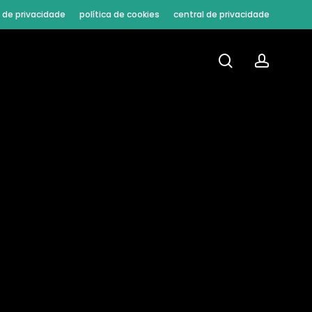
a de privacidade
política de cookies
central de privacidade
procura
conta