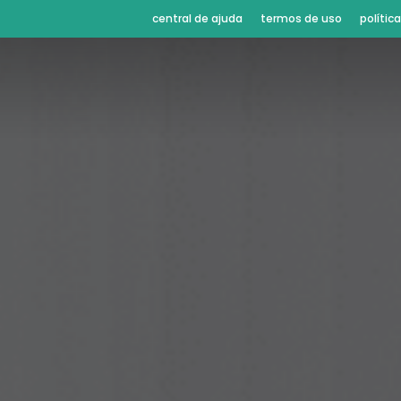
central de ajuda
termos de uso
polític