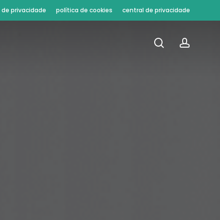
a de privacidade
política de cookies
central de privacidade
procura
conta