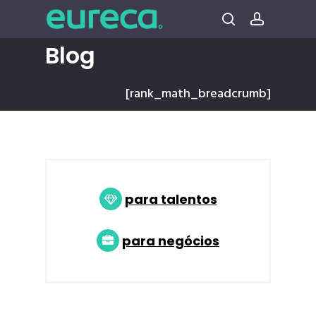
Pular
para
procura
conta
o
Blog
conteúdo
principal
[rank_math_breadcrumb]
para talentos
para negócios