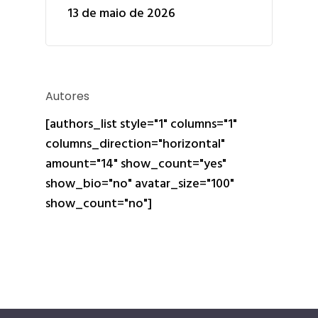
13 de maio de 2026
Autores
[authors_list style="1" columns="1"
columns_direction="horizontal"
amount="14" show_count="yes"
show_bio="no" avatar_size="100"
show_count="no"]