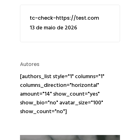
tc-check-https://test.com
13 de maio de 2026
Autores
[authors_list style="1" columns="1"
columns_direction="horizontal"
amount="14" show_count="yes"
show_bio="no" avatar_size="100"
show_count="no"]