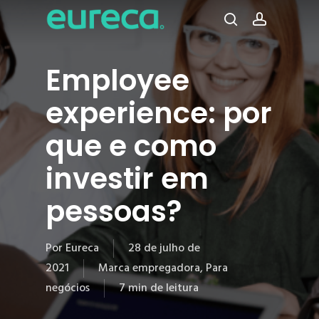
Pular
para
procura
conta
o
conteúdo
Employee
principal
experience: por
que e como
investir em
pessoas?
Por
Eureca
28 de julho de
2021
Marca empregadora
,
Para
negócios
7 min de leitura